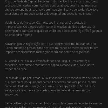
Risco de Perda de Capital: Negociar instrumentos financeiros, como forex,
ações, criptomoedas, commodities e outros ativos, seja manualmente ou
através de copy trading, envolve um risco significativo de perda. Você deve
estar ciente de que pode perder todo o capital que depositar ou investir.
Volatilidade do Mercado: Os mercados financeiros são voláteis e
imprevisíveis. Os preços podem sofrer alterações rápidas e adversas. O
desempenho passado de qualquer trader copiado ou estratégia não é garantia
de resultados futuros.
Alavancagem: A negociação com alavancagem pode multiplicar tanto os
lucros quanto as perdas. Uma pequena mudança no mercado pode ter um
impacto desproporcionalmente grande em sua conta de negociação.
A Decisão Final é Sua: A decisão de copiar ou seguir uma estratégia
específica, bem como o montante de capital alocado, é de sua exclusiva
responsabilidade.
Isenção de Culpa por Perdas: A Eai Invest não se responsabiliza e se isenta de
qualquer culpa por quaisquer perdas financeiras que você possa incorrer
como resultado da utilização dos serviços de copy trading. Ao utilizar o
serviço você reconhece e concorda que assume totalmente os riscos
envolvidos.
Falha de Execução e Sistemas: Não somos plataforma de negociação, embora
envidemos esforços para manter a funcionalidade da plataforma, não