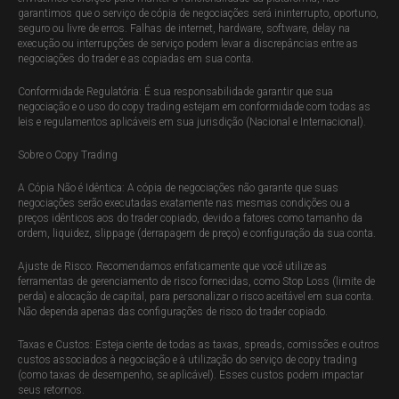
garantimos que o serviço de cópia de negociações será ininterrupto, oportuno,
seguro ou livre de erros. Falhas de internet, hardware, software, delay na
execução ou interrupções de serviço podem levar a discrepâncias entre as
negociações do trader e as copiadas em sua conta.
Conformidade Regulatória: É sua responsabilidade garantir que sua
negociação e o uso do copy trading estejam em conformidade com todas as
leis e regulamentos aplicáveis em sua jurisdição (Nacional e Internacional).
Sobre o Copy Trading
A Cópia Não é Idêntica: A cópia de negociações não garante que suas
negociações serão executadas exatamente nas mesmas condições ou a
preços idênticos aos do trader copiado, devido a fatores como tamanho da
ordem, liquidez, slippage (derrapagem de preço) e configuração da sua conta.
Ajuste de Risco: Recomendamos enfaticamente que você utilize as
ferramentas de gerenciamento de risco fornecidas, como Stop Loss (limite de
perda) e alocação de capital, para personalizar o risco aceitável em sua conta.
Não dependa apenas das configurações de risco do trader copiado.
Taxas e Custos: Esteja ciente de todas as taxas, spreads, comissões e outros
custos associados à negociação e à utilização do serviço de copy trading
(como taxas de desempenho, se aplicável). Esses custos podem impactar
seus retornos.