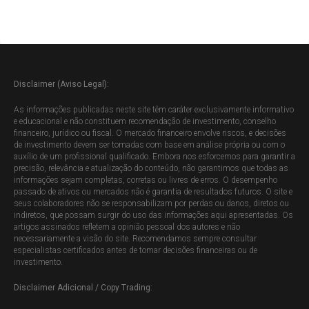
Disclaimer (Aviso Legal):
As informações publicadas neste site têm caráter exclusivamente informativo
e educacional e não constituem recomendação de investimento, conselho
financeiro, jurídico ou fiscal. O mercado financeiro envolve riscos, e decisões
de investimento devem ser tomadas com base em análise própria ou com o
auxílio de um profissional qualificado. Embora nos esforcemos para garantir a
precisão, relevância e atualização do conteúdo, não garantimos que todas as
informações sejam completas, corretas ou livres de erros. O desempenho
passado de ativos ou mercados não é garantia de resultados futuros. O site e
seus colaboradores não se responsabilizam por perdas ou danos, diretos ou
indiretos, que possam surgir do uso das informações aqui apresentadas. Os
artigos assinados refletem a opinião pessoal dos autores e não
necessariamente a visão do site. Recomendamos sempre consultar
especialistas certificados antes de tomar decisões financeiras ou de
investimento.
Disclaimer Adicional / Copy Trading: