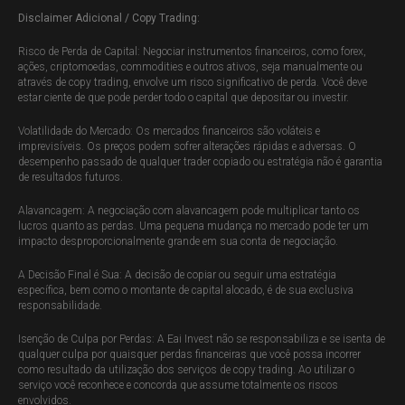
Disclaimer Adicional / Copy Trading:
Risco de Perda de Capital: Negociar instrumentos financeiros, como forex,
ações, criptomoedas, commodities e outros ativos, seja manualmente ou
através de copy trading, envolve um risco significativo de perda. Você deve
estar ciente de que pode perder todo o capital que depositar ou investir.
Volatilidade do Mercado: Os mercados financeiros são voláteis e
imprevisíveis. Os preços podem sofrer alterações rápidas e adversas. O
desempenho passado de qualquer trader copiado ou estratégia não é garantia
de resultados futuros.
Alavancagem: A negociação com alavancagem pode multiplicar tanto os
lucros quanto as perdas. Uma pequena mudança no mercado pode ter um
impacto desproporcionalmente grande em sua conta de negociação.
A Decisão Final é Sua: A decisão de copiar ou seguir uma estratégia
específica, bem como o montante de capital alocado, é de sua exclusiva
responsabilidade.
Isenção de Culpa por Perdas: A Eai Invest não se responsabiliza e se isenta de
qualquer culpa por quaisquer perdas financeiras que você possa incorrer
como resultado da utilização dos serviços de copy trading. Ao utilizar o
serviço você reconhece e concorda que assume totalmente os riscos
envolvidos.