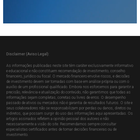
Disclaimer (Aviso Legal):
As informações publicadas neste site têm caráter exclusivamente informativo
e educacional e não constituem recomendação de investimento, conselho
financeiro, jurídico ou fiscal. O mercado financeiro envolve riscos, e decisões
de investimento devem ser tomadas com base em análise própria ou com o
auxílio de um profissional qualificado. Embora nos esforcemos para garantir a
precisão, relevância e atualização do conteúdo, não garantimos que todas as
informações sejam completas, corretas ou livres de erros. O desempenho
passado de ativos ou mercados não é garantia de resultados futuros. O site e
seus colaboradores não se responsabilizam por perdas ou danos, diretos ou
indiretos, que possam surgir do uso das informações aqui apresentadas. Os
artigos assinados refletem a opinião pessoal dos autores e não
necessariamente a visão do site. Recomendamos sempre consultar
especialistas certificados antes de tomar decisões financeiras ou de
investimento.