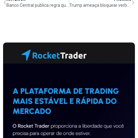
Banco Central publica regra que encerra “contas bolsão”, usadas pelo crime organizado
Trump ameaça bloquear verba para NY caso “comunista” Mamdani seja eleito prefeito