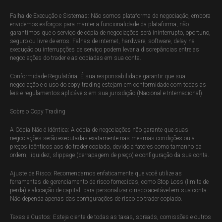
Falha de Execução e Sistemas: Não somos plataforma de negociação, embora
envidemos esforços para manter a funcionalidade da plataforma, não
garantimos que o serviço de cópia de negociações será ininterrupto, oportuno,
seguro ou livre de erros. Falhas de internet, hardware, software, delay na
execução ou interrupções de serviço podem levar a discrepâncias entre as
negociações do trader e as copiadas em sua conta.
Conformidade Regulatória: É sua responsabilidade garantir que sua
negociação e o uso do copy trading estejam em conformidade com todas as
leis e regulamentos aplicáveis em sua jurisdição (Nacional e Internacional).
Sobre o Copy Trading
A Cópia Não é Idêntica: A cópia de negociações não garante que suas
negociações serão executadas exatamente nas mesmas condições ou a
preços idênticos aos do trader copiado, devido a fatores como tamanho da
ordem, liquidez, slippage (derrapagem de preço) e configuração da sua conta.
Ajuste de Risco: Recomendamos enfaticamente que você utilize as
ferramentas de gerenciamento de risco fornecidas, como Stop Loss (limite de
perda) e alocação de capital, para personalizar o risco aceitável em sua conta.
Não dependa apenas das configurações de risco do trader copiado.
Taxas e Custos: Esteja ciente de todas as taxas, spreads, comissões e outros