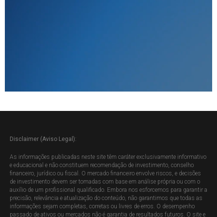
Disclaimer (Aviso Legal):
As informações publicadas neste site têm caráter exclusivamente informativo
e educacional e não constituem recomendação de investimento, conselho
financeiro, jurídico ou fiscal. O mercado financeiro envolve riscos, e decisões
de investimento devem ser tomadas com base em análise própria ou com o
auxílio de um profissional qualificado. Embora nos esforcemos para garantir a
precisão, relevância e atualização do conteúdo, não garantimos que todas as
informações sejam completas, corretas ou livres de erros. O desempenho
passado de ativos ou mercados não é garantia de resultados futuros. O site e