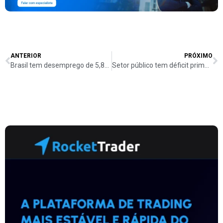
ANTERIOR
PRÓXIMO
Brasil tem desemprego de 5,8% no tri até junho, menor da série e abaixo do esperado
Setor público tem déficit primário de R$ 47,091 bilhões em junho, pior que o esperado