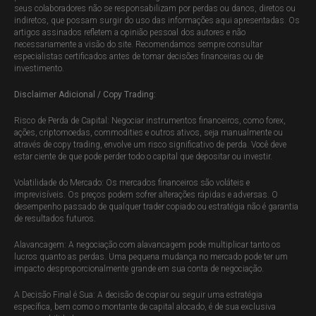
seus colaboradores não se responsabilizam por perdas ou danos, diretos ou
indiretos, que possam surgir do uso das informações aqui apresentadas. Os
artigos assinados refletem a opinião pessoal dos autores e não
necessariamente a visão do site. Recomendamos sempre consultar
especialistas certificados antes de tomar decisões financeiras ou de
investimento.
Disclaimer Adicional / Copy Trading:
Risco de Perda de Capital: Negociar instrumentos financeiros, como forex,
ações, criptomoedas, commodities e outros ativos, seja manualmente ou
através de copy trading, envolve um risco significativo de perda. Você deve
estar ciente de que pode perder todo o capital que depositar ou investir.
Volatilidade do Mercado: Os mercados financeiros são voláteis e
imprevisíveis. Os preços podem sofrer alterações rápidas e adversas. O
desempenho passado de qualquer trader copiado ou estratégia não é garantia
de resultados futuros.
Alavancagem: A negociação com alavancagem pode multiplicar tanto os
lucros quanto as perdas. Uma pequena mudança no mercado pode ter um
impacto desproporcionalmente grande em sua conta de negociação.
A Decisão Final é Sua: A decisão de copiar ou seguir uma estratégia
específica, bem como o montante de capital alocado, é de sua exclusiva