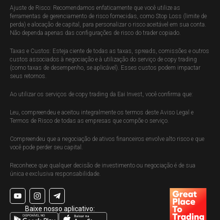
Ajuste de Risco: Recomendamos enfaticamente que você utilize as
ferramentas de gerenciamento de risco fornecidas, como Stop Loss (limite de
perda) e alocação de capital, para personalizar o risco aceitável em sua conta.
Não dependa apenas das configurações de risco do trader copiado.
Taxas e Custos: Esteja ciente de todas as taxas, spreads, comissões e outros
custos associados à negociação e à utilização do serviço de copy trading
(como taxas de desempenho, se aplicável). Esses custos podem impactar
seus retornos.
Ao utilizar os serviços de copy trading da Eai Invest, você confirma que:
Leu, compreendeu e aceitou integralmente os termos deste Aviso Legal e
Termos de Risco de todas as empresas que compõe o serviço.
Compreendeu que a negociação de ativos financeiros envolve alto risco e que
você pode perder seu capital.
Reconhece que qualquer decisão de investimento ou negociação é de sua
única e exclusiva responsabilidade.
Baixe nosso aplicativo: