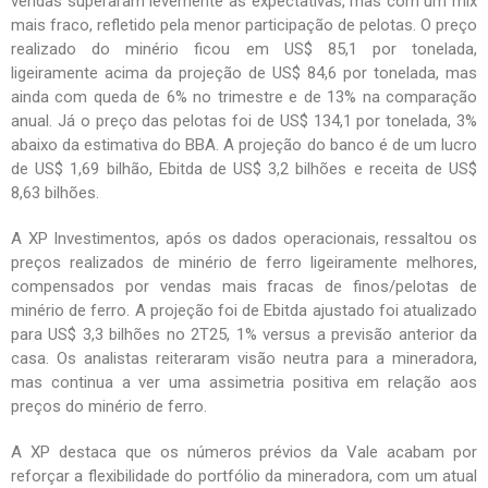
vendas superaram levemente as expectativas, mas com um mix
mais fraco, refletido pela menor participação de pelotas. O preço
realizado do minério ficou em US$ 85,1 por tonelada,
ligeiramente acima da projeção de US$ 84,6 por tonelada, mas
ainda com queda de 6% no trimestre e de 13% na comparação
anual. Já o preço das pelotas foi de US$ 134,1 por tonelada, 3%
abaixo da estimativa do BBA. A projeção do banco é de um lucro
de US$ 1,69 bilhão, Ebitda de US$ 3,2 bilhões e receita de US$
8,63 bilhões.
A XP Investimentos, após os dados operacionais, ressaltou os
preços realizados de minério de ferro ligeiramente melhores,
compensados por vendas mais fracas de finos/pelotas de
minério de ferro. A projeção foi de Ebitda ajustado foi atualizado
para US$ 3,3 bilhões no 2T25, 1% versus a previsão anterior da
casa. Os analistas reiteraram visão neutra para a mineradora,
mas continua a ver uma assimetria positiva em relação aos
preços do minério de ferro.
A XP destaca que os números prévios da Vale acabam por
reforçar a flexibilidade do portfólio da mineradora, com um atual