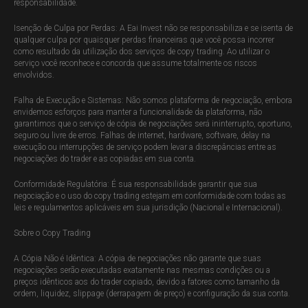
responsabilidade.
Isenção de Culpa por Perdas: A Eai Invest não se responsabiliza e se isenta de
qualquer culpa por quaisquer perdas financeiras que você possa incorrer
como resultado da utilização dos serviços de copy trading. Ao utilizar o
serviço você reconhece e concorda que assume totalmente os riscos
envolvidos.
Falha de Execução e Sistemas: Não somos plataforma de negociação, embora
envidemos esforços para manter a funcionalidade da plataforma, não
garantimos que o serviço de cópia de negociações será ininterrupto, oportuno,
seguro ou livre de erros. Falhas de internet, hardware, software, delay na
execução ou interrupções de serviço podem levar a discrepâncias entre as
negociações do trader e as copiadas em sua conta.
Conformidade Regulatória: É sua responsabilidade garantir que sua
negociação e o uso do copy trading estejam em conformidade com todas as
leis e regulamentos aplicáveis em sua jurisdição (Nacional e Internacional).
Sobre o Copy Trading
A Cópia Não é Idêntica: A cópia de negociações não garante que suas
negociações serão executadas exatamente nas mesmas condições ou a
preços idênticos aos do trader copiado, devido a fatores como tamanho da
ordem, liquidez, slippage (derrapagem de preço) e configuração da sua conta.