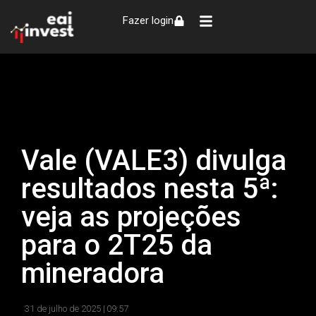
Fazer login
Vale (VALE3) divulga
resultados nesta 5ª:
veja as projeções
para o 2T25 da
mineradora
31 de julho de 2025 |
09:57