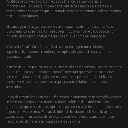
Volatilidade do Mercado: Os mercados financeiros são voláteis e
imprevisíveis. Os preços podem sofrer alterações rápidas e adversas. O
desempenho passado de qualquer trader copiado ou estratégia não é garantia
de resultados futuros.
Alavancagem: A negociação com alavancagem pode multiplicar tanto os
lucros quanto as perdas. Uma pequena mudança no mercado pode ter um
impacto desproporcionalmente grande em sua conta de negociação.
A Decisão Final é Sua: A decisão de copiar ou seguir uma estratégia
específica, bem como o montante de capital alocado, é de sua exclusiva
responsabilidade.
Isenção de Culpa por Perdas: A Eai Invest não se responsabiliza e se isenta de
qualquer culpa por quaisquer perdas financeiras que você possa incorrer
como resultado da utilização dos serviços de copy trading. Ao utilizar o
serviço você reconhece e concorda que assume totalmente os riscos
envolvidos.
Falha de Execução e Sistemas: Não somos plataforma de negociação, embora
envidemos esforços para manter a funcionalidade da plataforma, não
garantimos que o serviço de cópia de negociações será ininterrupto, oportuno,
seguro ou livre de erros. Falhas de internet, hardware, software, delay na
execução ou interrupções de serviço podem levar a discrepâncias entre as
negociações do trader e as copiadas em sua conta.