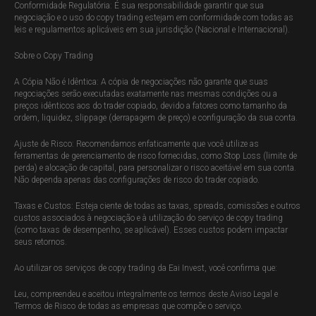
Conformidade Regulatória: É sua responsabilidade garantir que sua
negociação e o uso do copy trading estejam em conformidade com todas as
leis e regulamentos aplicáveis em sua jurisdição (Nacional e Internacional).
Sobre o Copy Trading
A Cópia Não é Idêntica: A cópia de negociações não garante que suas
negociações serão executadas exatamente nas mesmas condições ou a
preços idênticos aos do trader copiado, devido a fatores como tamanho da
ordem, liquidez, slippage (derrapagem de preço) e configuração da sua conta.
Ajuste de Risco: Recomendamos enfaticamente que você utilize as
ferramentas de gerenciamento de risco fornecidas, como Stop Loss (limite de
perda) e alocação de capital, para personalizar o risco aceitável em sua conta.
Não dependa apenas das configurações de risco do trader copiado.
Taxas e Custos: Esteja ciente de todas as taxas, spreads, comissões e outros
custos associados à negociação e à utilização do serviço de copy trading
(como taxas de desempenho, se aplicável). Esses custos podem impactar
seus retornos.
Ao utilizar os serviços de copy trading da Eai Invest, você confirma que:
Leu, compreendeu e aceitou integralmente os termos deste Aviso Legal e
Termos de Risco de todas as empresas que compõe o serviço.