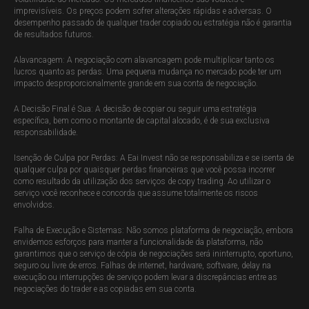
imprevisíveis. Os preços podem sofrer alterações rápidas e adversas. O
desempenho passado de qualquer trader copiado ou estratégia não é garantia
de resultados futuros.
Alavancagem: A negociação com alavancagem pode multiplicar tanto os
lucros quanto as perdas. Uma pequena mudança no mercado pode ter um
impacto desproporcionalmente grande em sua conta de negociação.
A Decisão Final é Sua: A decisão de copiar ou seguir uma estratégia
específica, bem como o montante de capital alocado, é de sua exclusiva
responsabilidade.
Isenção de Culpa por Perdas: A Eai Invest não se responsabiliza e se isenta de
qualquer culpa por quaisquer perdas financeiras que você possa incorrer
como resultado da utilização dos serviços de copy trading. Ao utilizar o
serviço você reconhece e concorda que assume totalmente os riscos
envolvidos.
Falha de Execução e Sistemas: Não somos plataforma de negociação, embora
envidemos esforços para manter a funcionalidade da plataforma, não
garantimos que o serviço de cópia de negociações será ininterrupto, oportuno,
seguro ou livre de erros. Falhas de internet, hardware, software, delay na
execução ou interrupções de serviço podem levar a discrepâncias entre as
negociações do trader e as copiadas em sua conta.