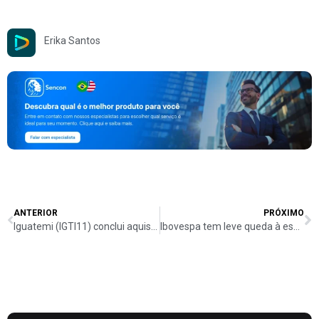
Erika Santos
ANTERIOR
PRÓXIMO
Iguatemi (IGTI11) conclui aquisição dos Shoppings Pátio Higienópolis e Pátio Paulista junto aos fundos parceiros
Ibovespa tem leve queda à espera de relatório de Vale (VALE3); dólar sobe a R$ 5,89