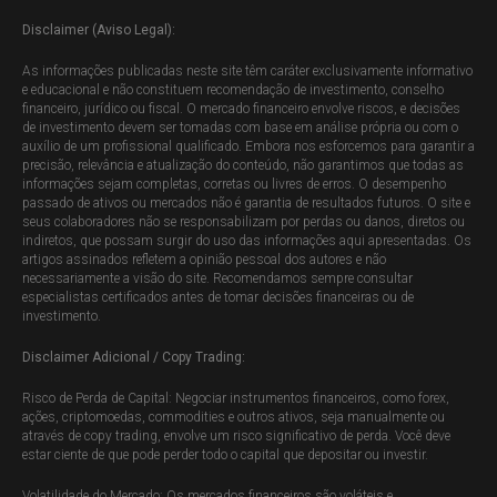
Disclaimer (Aviso Legal):
As informações publicadas neste site têm caráter exclusivamente informativo
e educacional e não constituem recomendação de investimento, conselho
financeiro, jurídico ou fiscal. O mercado financeiro envolve riscos, e decisões
de investimento devem ser tomadas com base em análise própria ou com o
auxílio de um profissional qualificado. Embora nos esforcemos para garantir a
precisão, relevância e atualização do conteúdo, não garantimos que todas as
informações sejam completas, corretas ou livres de erros. O desempenho
passado de ativos ou mercados não é garantia de resultados futuros. O site e
seus colaboradores não se responsabilizam por perdas ou danos, diretos ou
indiretos, que possam surgir do uso das informações aqui apresentadas. Os
artigos assinados refletem a opinião pessoal dos autores e não
necessariamente a visão do site. Recomendamos sempre consultar
especialistas certificados antes de tomar decisões financeiras ou de
investimento.
Disclaimer Adicional / Copy Trading:
Risco de Perda de Capital: Negociar instrumentos financeiros, como forex,
ações, criptomoedas, commodities e outros ativos, seja manualmente ou
através de copy trading, envolve um risco significativo de perda. Você deve
estar ciente de que pode perder todo o capital que depositar ou investir.
Volatilidade do Mercado: Os mercados financeiros são voláteis e