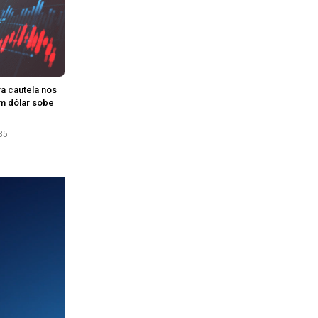
va cautela nos
m dólar sobe
35