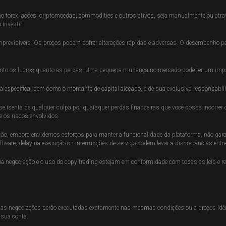
o forex, ações, criptomoedas, commodities e outros ativos, seja manualmente ou atravé
 investir.
imprevisíveis. Os preços podem sofrer alterações rápidas e adversas. O desempenho pa
nto os lucros quanto as perdas. Uma pequena mudança no mercado pode ter um impa
ia específica, bem como o montante de capital alocado, é de sua exclusiva responsabil
 se isenta de qualquer culpa por quaisquer perdas financeiras que você possa incorrer
e os riscos envolvidos.
o, embora envidemos esforços para manter a funcionalidade da plataforma, não garant
software, delay na execução ou interrupções de serviço podem levar a discrepâncias ent
a negociação e o uso do copy trading estejam em conformidade com todas as leis e r
suas negociações serão executadas exatamente nas mesmas condições ou a preços idên
 sua conta.