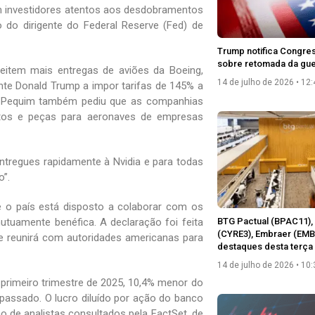
m investidores atentos aos desdobramentos
 do dirigente do Federal Reserve (Fed) de
Trump notifica Congre
sobre retomada da guer
item mais entregas de aviões da Boeing,
14 de julho de 2026
12:
te Donald Trump a impor tarifas de 145% a
. Pequim também pediu que as companhias
tos e peças para aeronaves de empresas
ntregues rapidamente à Nvidia e para todas
”.
 o país está disposto a colaborar com os
tuamente benéfica. A declaração foi feita
BTG Pactual (BPAC11), 
(CYRE3), Embraer (EMB
 se reunirá com autoridades americanas para
destaques desta terça 
14 de julho de 2026
10:
 primeiro trimestre de 2025, 10,4% menor do
passado. O lucro diluído por ação do banco
o de analistas consultados pela FactSet, de