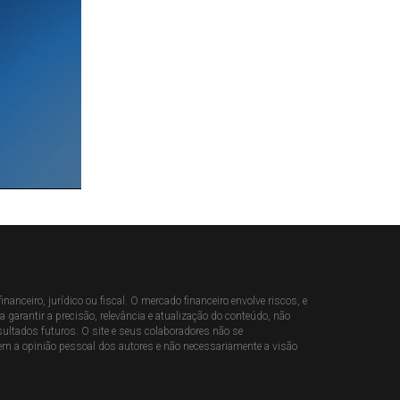
nceiro, jurídico ou fiscal. O mercado financeiro envolve riscos, e
arantir a precisão, relevância e atualização do conteúdo, não
ultados futuros. O site e seus colaboradores não se
em a opinião pessoal dos autores e não necessariamente a visão