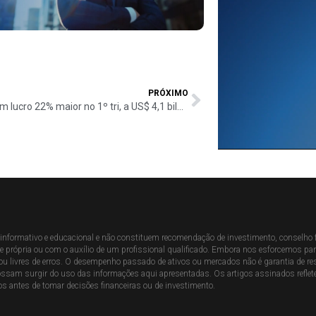
PRÓXIMO
Citigroup tem lucro 22% maior no 1º tri, a US$ 4,1 bilhões, e supera projeções
nformativo e educacional e não constituem recomendação de investimento, conselho fina
rópria ou com o auxílio de um profissional qualificado. Embora nos esforcemos para g
u livres de erros. O desempenho passado de ativos ou mercados não é garantia de res
possam surgir do uso das informações aqui apresentadas. Os artigos assinados reflet
s antes de tomar decisões financeiras ou de investimento.