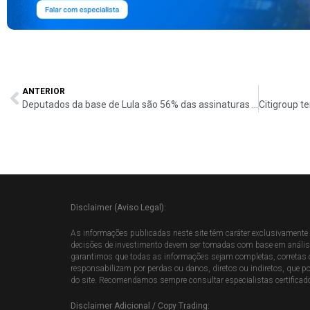
ANTERIOR
Deputados da base de Lula são 56% das assinaturas de pedido de urgência
Disclaimer (Aviso Legal):
As informações publicadas neste site têm caráter exclusivamente i
decisões de investimento devem ser tomadas com base em análise p
garantimos que todas as informações sejam completas, corretas o
responsabilizam por perdas ou danos, diretos ou indiretos, que 
do site. Recomendamos sempre consultar especialistas certificado
Disclaimer Adicional / Copy Trading: