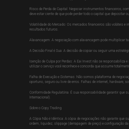
Risco de Perda de Capital: Negociar instrumentos financeiros, com
deve estar ciente de que pode perder todo o capital que depositar ou
Volatilidade do Mercado: Os mercados financeiros são voláteis e 
resultados futuros.
Alavancagem: A negociação com alavancagem pode multiplicar ta
A Decisão Final é Sua: A decisão de copiar ou seguir uma estratég
Isenção de Culpa por Perdas: A Eai Invest não se responsabiliza e
utilizar o serviço você reconhece e concorda que assume totalment
Falha de Execução e Sistemas: Não somos plataforma de negociaçã
oportuno, seguro ou livre de erros. Falhas de internet, hardware, 
Conformidade Regulatória: É sua responsabilidade garantir que su
Internacional).
Sobre o Copy Trading
A Cópia Não é Idêntica: A cópia de negociações não garante que 
ordem, liquidez, slippage (derrapagem de preço) e configuração da