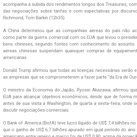
acompanha a subida dos rendimentos longos dos Treasuries, co
das negociações sobre tarifas e com expectativas por discurso
Richmond, Tom Barkin (12h35).
A China determinou que as companhias aéreas do país não ace
como parte da guerra comercial com os EUA que levou o presiden
bens chineses, segundo fontes com conhecimento do assunto
aéreas chinesas suspendam quaisquer compras de equipamen
americanas.
Donald Trump afirmou que todas as licenças necessárias serão e
as empresas que se comprometerem a fazer parte “da Era de Ouro
O ministro da Economia do Japão, Ryosei Akazawa, afirmou que
EUA para alcançar objetivos econômicos, desde que de forma mu
antes de sua visita a Washington, de quarta a sexta-feira, onde
discutir negociações comerciais.
O Bank of America (BofA) teve lucro líquido de US$ 7,4 bilhões no
que o ganho de US$ 6,7 bilhões apurado em igual período do ano 
americano entre janeiro e março foi de US$ 0,90, acima da projeçã