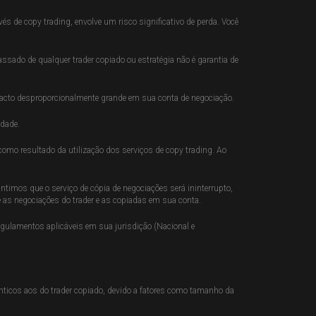
s de copy trading, envolve um risco significativo de perda. Você
ssado de qualquer trader copiado ou estratégia não é garantia de
cto desproporcionalmente grande em sua conta de negociação.
idade.
 como resultado da utilização dos serviços de copy trading. Ao
imos que o serviço de cópia de negociações será ininterrupto,
re as negociações do trader e as copiadas em sua conta.
egulamentos aplicáveis em sua jurisdição (Nacional e
ticos aos do trader copiado, devido a fatores como tamanho da