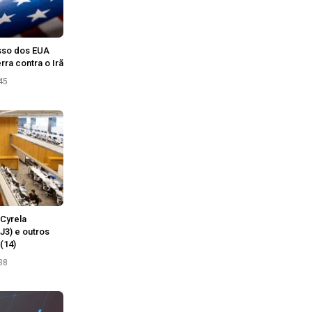
sso dos EUA
ra contra o Irã
45
Cyrela
J3) e outros
(14)
38